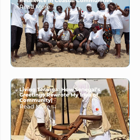
Resilience in Coastal Communities
Read More →
Living Teranga: How Senegal’s
Greetings Rewrote My Idea of
Community|
Read More →