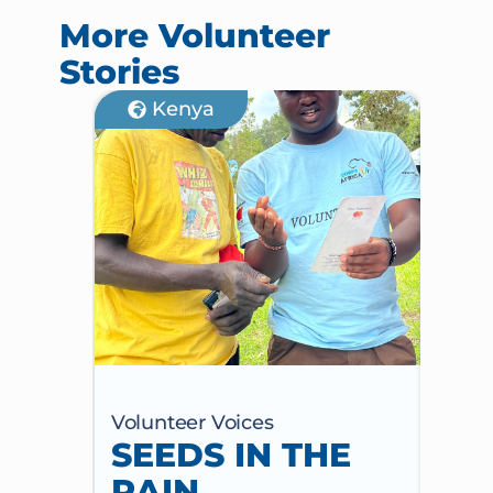
More Volunteer
Stories
Kenya
M
Volunteer Voices
Volun
SEEDS IN THE
MY
RAIN
20