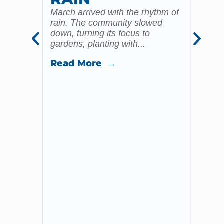
ST
March arrived with the rhythm of
rain. The community slowed
CO
down, turning its focus to
gardens, planting with...
CH
ST
Read More →
ST
I reme
yester
email
office.
Read